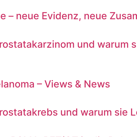
ogie – neue Evidenz, neue Zus
ostatakarzinom und warum si
elanoma – Views & News
ostatakrebs und warum sie L