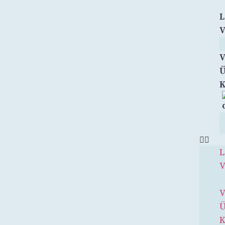
L
V
V
Ü
K
L
V
V
Ü
K