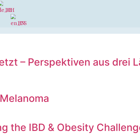
DE
EN
tzt – Perspektiven aus drei 
l Melanoma
ng the IBD & Obesity Challen