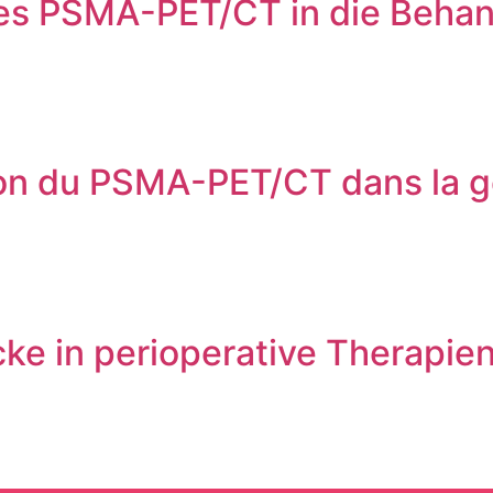
des PSMA-PET/CT in die Beha
ion du PSMA-PET/CT dans la g
icke in perioperative Therapie