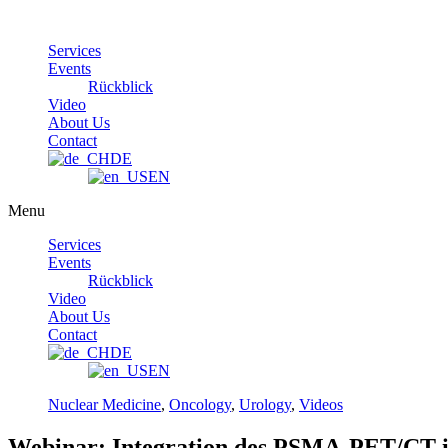
Skip
to
Services
content
Events
Rückblick
Video
About Us
Contact
DE
EN
Menu
Services
Events
Rückblick
Video
About Us
Contact
DE
EN
Nuclear Medicine
,
Oncology
,
Urology
,
Videos
Webinar: Integration des PSMA-PET/CT i