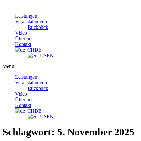
Skip
to
Leistungen
content
Veranstaltungen
Rückblick
Video
Über uns
Kontakt
DE
EN
Menu
Leistungen
Veranstaltungen
Rückblick
Video
Über uns
Kontakt
DE
EN
Schlagwort:
5. November 2025